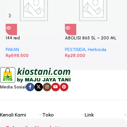
144 red
ABOLISI 865 SL – 200 ML
A
PAKAN
PESTISIDA
,
Herbisida
P
Rp
598.500
Rp
28.000
R
Media Sosial
Kenali Kami
Toko
Link