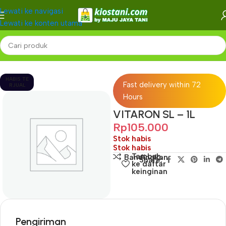
Lewati ke navigasi
Lewati ke konten utama
Beranda
-
HABIS TE
Fast delivery within 72
RJUAL
Hours
VITARON SL – 1L
Rp
105.000
Stok habis
Stok habis
Tambah
Bandingkan
Share:
ke daftar
keinginan
Pengiriman