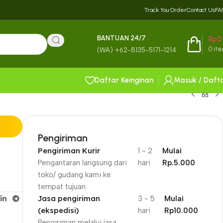
Track You Order
Contact Us
FA
BANTUAN 24/7
Rp
0
0
it
(WA) +62-8135-5171-1214
Daftar Keinginan
Masuk / Daft
Pengiriman
Pengiriman Kurir
1 - 2
Mulai
Pengantaran langsung dari
hari
Rp.5.000
toko/ gudang kami ke
tempat tujuan.
Jasa pengiriman
3 - 5
Mulai
(ekspedisi)
hari
Rp10.000
Pengiriman melalui jasa