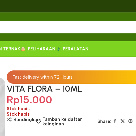
N TERNAK
PELIHARAAN
PERALATAN
Fast delivery within 72 Hours
VITA FLORA – 10ML
Rp
15.000
Stok habis
Stok habis
Tambah ke daftar
Bandingkan
Share:
keinginan