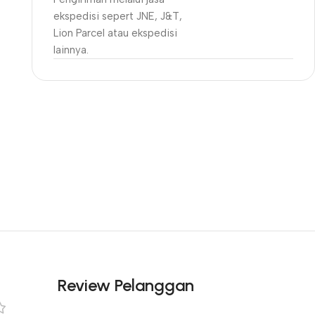
ekspedisi sepert JNE, J&T,
Lion Parcel atau ekspedisi
lainnya.
Unbeatable offers
Black Friday
Blowout!
Review Pelanggan