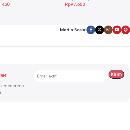
Rp
0
Rp
97.650
Media Sosial
ter
tuk menerima
.