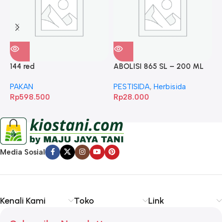
144 red
ABOLISI 865 SL – 200 ML
A
PAKAN
PESTISIDA
,
Herbisida
P
Rp
598.500
Rp
28.000
R
Media Sosial
Kenali Kami
Toko
Link