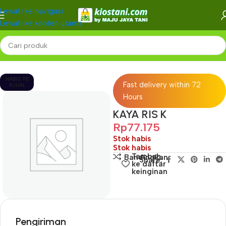
Lewati ke navigasi
Lewati ke konten utama
Beranda
-
HABIS TE
Fast delivery within 72
RJUAL
Hours
KAYA RIS K
Rp
77.175
Stok habis
Stok habis
Tambah
Bandingkan
Share:
ke daftar
keinginan
Pengiriman