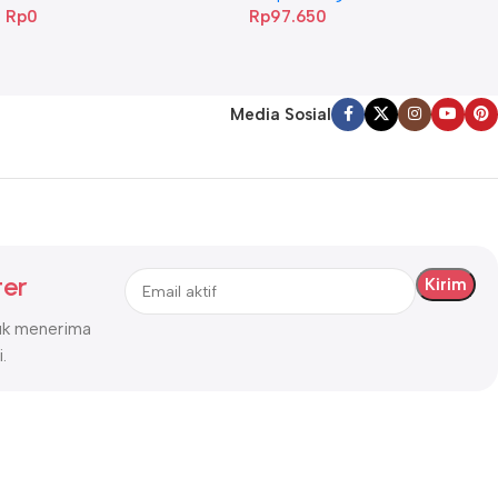
Rp
0
Rp
97.650
Media Sosial
ter
tuk menerima
.