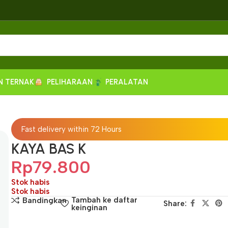
N TERNAK
PELIHARAAN
PERALATAN
Fast delivery within 72 Hours
KAYA BAS K
Rp
79.800
Stok habis
Stok habis
Tambah ke daftar
Bandingkan
Share:
keinginan