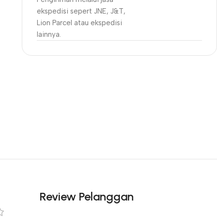
ekspedisi sepert JNE, J&T,
Lion Parcel atau ekspedisi
lainnya.
Unbeatable offers
Black Friday
Blowout!
Review Pelanggan