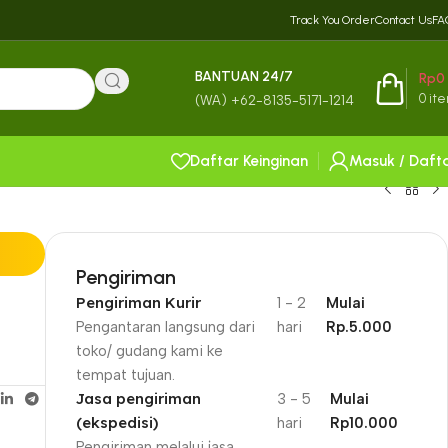
Track You Order
Contact Us
FA
BANTUAN 24/7
Rp
0
0
it
(WA) +62-8135-5171-1214
Daftar Keinginan
Masuk / Daft
Pengiriman
Pengiriman Kurir
1 - 2
Mulai
Pengantaran langsung dari
hari
Rp.5.000
toko/ gudang kami ke
tempat tujuan.
Jasa pengiriman
3 - 5
Mulai
(ekspedisi)
hari
Rp10.000
Pengiriman melalui jasa