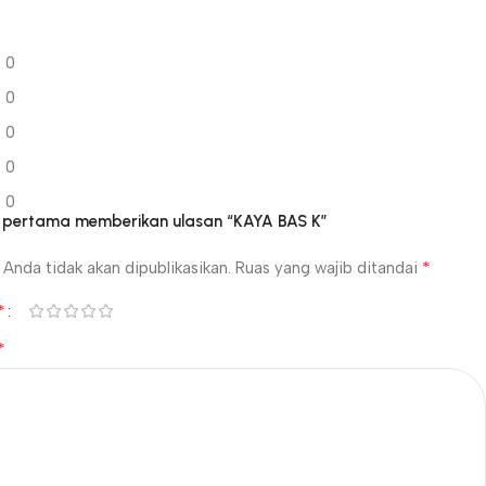
0
0
0
0
0
g pertama memberikan ulasan “KAYA BAS K”
*
Anda tidak akan dipublikasikan.
Ruas yang wajib ditandai
*
*