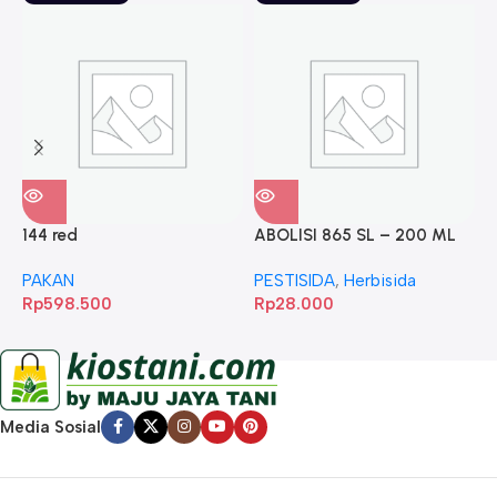
144 red
ABOLISI 865 SL – 200 ML
A
PAKAN
PESTISIDA
,
Herbisida
P
Rp
598.500
Rp
28.000
R
Media Sosial