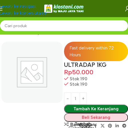
Lewati ke navigasi
Lewati ke konten utama
Beranda
PUPUK
Pupuk Kristal
Fast delivery within 72
Hours
ULTRADAP 1KG
Rp
50.000
Stok 190
Stok 190
Tambah Ke Keranjang
Beli Sekarang
Tambah
Bandingkan
Share: