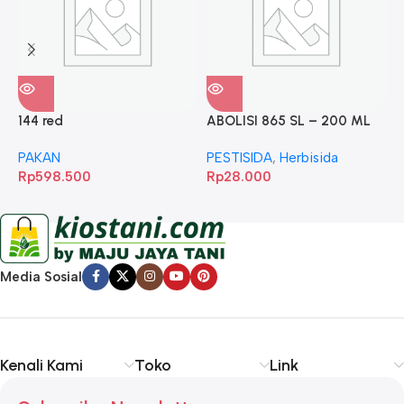
144 red
ABOLISI 865 SL – 200 ML
A
PAKAN
PESTISIDA
,
Herbisida
P
Rp
598.500
Rp
28.000
R
Media Sosial
Kenali Kami
Toko
Link