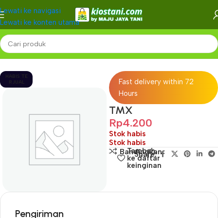
Lewati ke navigasi
Lewati ke konten utama
Beranda
-
HABIS TE
Fast delivery within 72
RJUAL
Hours
TMX
Rp
4.200
Stok habis
Stok habis
Tambah
Bandingkan
Share:
ke daftar
keinginan
Pengiriman