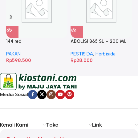
144 red
ABOLISI 865 SL – 200 ML
A
PAKAN
PESTISIDA
,
Herbisida
P
Rp
598.500
Rp
28.000
R
Media Sosial
Kenali Kami
Toko
Link