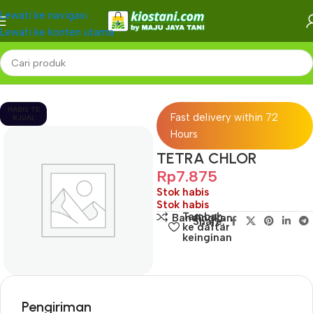
Lewati ke navigasi
Lewati ke konten utama
Beranda
-
HABIS TE
Fast delivery within 72
RJUAL
Hours
TETRA CHLOR
Rp
7.875
Stok habis
Stok habis
Tambah
Bandingkan
Share:
ke daftar
keinginan
Pengiriman