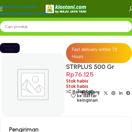
Lewati ke navigasi
Lewati ke konten utama
Beranda
-
HABIS TE
Fast delivery within 72
RJUAL
Hours
STRPLUS 500 Gr
Rp
76.125
Stok habis
Stok habis
Tambah
Bandingkan
Share:
ke daftar
keinginan
Pengiriman