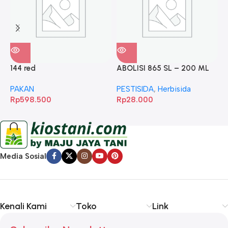
144 red
ABOLISI 865 SL – 200 ML
A
PAKAN
PESTISIDA
,
Herbisida
P
Rp
598.500
Rp
28.000
R
Media Sosial
Kenali Kami
Toko
Link