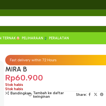
N TERNAK
PELIHARAAN
PERALATAN
Fast delivery within 72 Hours
MIRA B
Rp
60.900
Stok habis
Stok habis
Tambah ke daftar
Bandingkan
Share:
keinginan