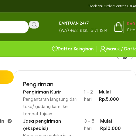
Track You Order
Contact Us
FA
BANTUAN 24/7
Rp
0
0
it
(WA) +62-8135-5171-1214
Daftar Keinginan
Masuk / Daft
Pengiriman
Pengiriman Kurir
1 - 2
Mulai
Pengantaran langsung dari
hari
Rp.5.000
toko/ gudang kami ke
tempat tujuan.
Jasa pengiriman
3 - 5
Mulai
(ekspedisi)
hari
Rp10.000
Pengiriman melalui jasa