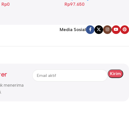
Rp
0
Rp
97.650
Media Sosial
ter
tuk menerima
.