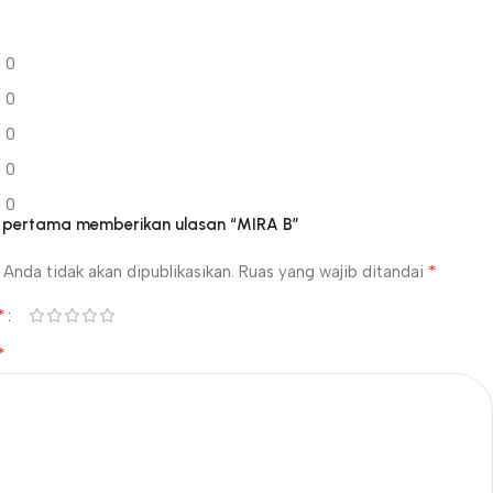
0
0
0
0
0
g pertama memberikan ulasan “MIRA B”
*
Anda tidak akan dipublikasikan.
Ruas yang wajib ditandai
*
*