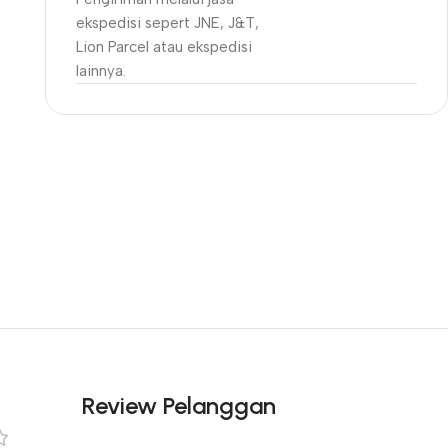
ekspedisi sepert JNE, J&T,
Lion Parcel atau ekspedisi
lainnya.
Unbeatable offers
Black Friday
Blowout!
Review Pelanggan