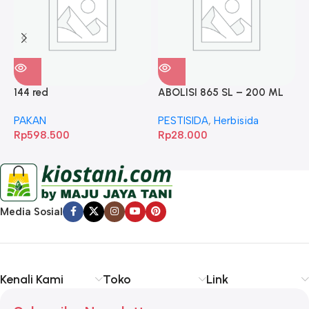
144 red
ABOLISI 865 SL – 200 ML
A
PAKAN
PESTISIDA
,
Herbisida
P
Rp
598.500
Rp
28.000
R
Media Sosial
Kenali Kami
Toko
Link