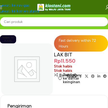
Lewati ke navigasi
Lewati ke konten utama
Beranda
-
HABIS TE
Fast delivery within 72
RJUAL
Hours
LAK BIT
Rp
11.550
Stok habis
Stok habis
Tambah
Bandingkan
Share:
ke daftar
keinginan
Pengiriman