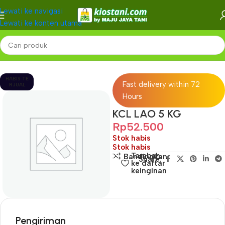
Lewati ke navigasi
Lewati ke konten utama
Beranda
-
HABIS TE
Fast delivery within 72
RJUAL
Hours
KCL LAO 5 KG
Rp
52.500
Stok habis
Stok habis
Tambah
Bandingkan
Share:
ke daftar
keinginan
Pengiriman