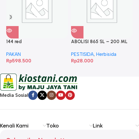
144 red
ABOLISI 865 SL – 200 ML
A
PAKAN
PESTISIDA
,
Herbisida
P
Rp
598.500
Rp
28.000
R
Media Sosial
Kenali Kami
Toko
Link