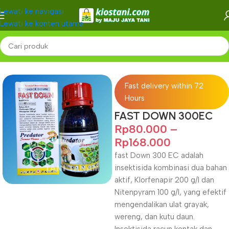
Lewati ke navigasi
Lewati ke konten utama
Beranda
PESTISIDA
Insektisida
Fast delivery within 72
Hours
FAST DOWN 300EC
Rp
80.000
–
Rp
168.000
fast Down 300 EC adalah
insektisida kombinasi dua bahan
aktif, Klorfenapir 200 g/l dan
Nitenpyram 100 g/l, yang efektif
mengendalikan ulat grayak,
wereng, dan kutu daun.