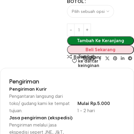
BOTOL
Tambah Ke Keranjang
Beli Sekarang
Tambah
Bandingkan
Share:
ke daftar
keinginan
Pengiriman
Pengiriman Kurir
Pengantaran langsung dari
toko/ gudang kami ke tempat
Mulai Rp.5.000
tujuan.
1 - 2 hari
Jasa pengiriman (ekspedisi)
Pengiriman melalui jasa
ekspedisi sepert JNE, J&T,