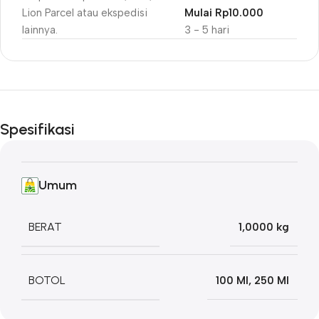
Lion Parcel atau ekspedisi
Mulai Rp10.000
lainnya.
3 - 5 hari
Unbeatable offers
Black Friday
Spesifikasi
Blowout!
Umum
BERAT
1,0000 kg
BOTOL
100 Ml
,
250 Ml