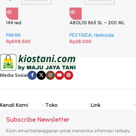
144 red
ABOLISI 865 SL – 200 ML
A
PAKAN
PESTISIDA
,
Herbisida
P
Rp
598.500
Rp
28.000
R
Media Sosial
Kenali Kami
Toko
Link
Subscribe Newsletter
Kirim email berlangganan untuk menerima informasi terbaru