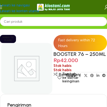
Lewati ke navigasi
Lewati ke konten utama
Beranda
-
HABIS TE
Fast delivery within 72
RJUAL
Hours
BOOSTER 76 – 250ML
Rp
42.000
Stok habis
Stok habis
Tambah
Bandingkan
Share:
ke daftar
keinginan
Pengiriman