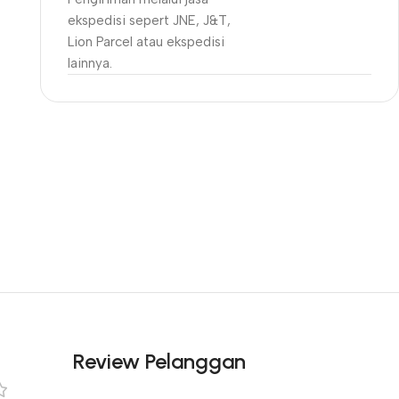
ekspedisi sepert JNE, J&T,
Lion Parcel atau ekspedisi
lainnya.
Unbeatable offers
Black Friday
Blowout!
Review Pelanggan