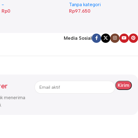
-
Tanpa kategori
Rp
0
Rp
97.650
Media Sosial
ter
tuk menerima
.