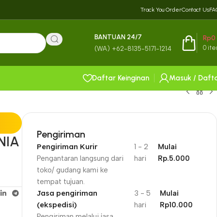
Track You Order
Contact Us
FA
BANTUAN 24/7
Rp
0
0
it
(WA) +62-8135-5171-1214
Daftar Keinginan
Masuk / Daft
Pengiriman
NIA
Pengiriman Kurir
1 - 2
Mulai
Pengantaran langsung dari
hari
Rp.5.000
toko/ gudang kami ke
tempat tujuan.
Jasa pengiriman
3 - 5
Mulai
(ekspedisi)
hari
Rp10.000
Pengiriman melalui jasa