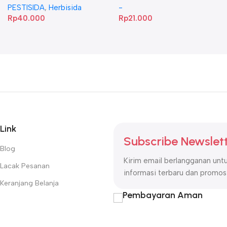
PESTISIDA
,
Herbisida
-
Rp
40.000
Rp
21.000
Link
Subscribe Newslet
Blog
Kirim email berlangganan un
Lacak Pesanan
informasi terbaru dan promosi
Keranjang Belanja
Pembayaran Aman