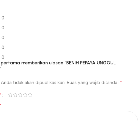
0
0
0
0
0
g pertama memberikan ulasan “BENIH PEPAYA UNGGUL
”
*
Anda tidak akan dipublikasikan.
Ruas yang wajib ditandai
*
*