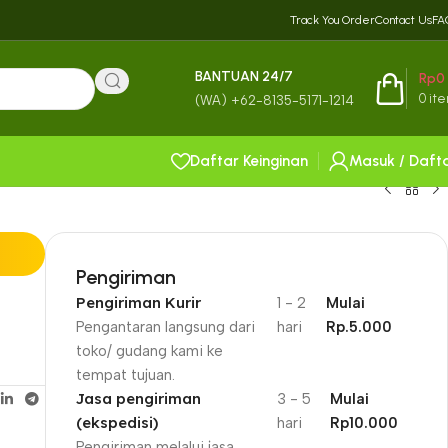
Track You Order
Contact Us
FA
BANTUAN 24/7
Rp
0
0
it
(WA) +62-8135-5171-1214
Daftar Keinginan
Masuk / Daft
Pengiriman
Pengiriman Kurir
1 - 2
Mulai
Pengantaran langsung dari
hari
Rp.5.000
toko/ gudang kami ke
tempat tujuan.
Jasa pengiriman
3 - 5
Mulai
(ekspedisi)
hari
Rp10.000
Pengiriman melalui jasa