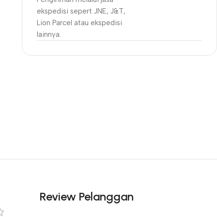
ekspedisi sepert JNE, J&T,
Lion Parcel atau ekspedisi
lainnya.
Unbeatable offers
Black Friday
Blowout!
Review Pelanggan