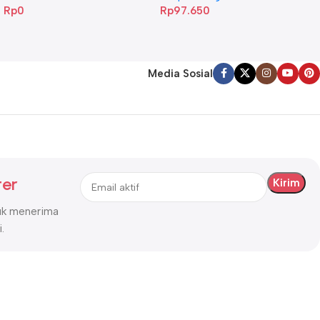
Rp
0
Rp
97.650
Media Sosial
ter
tuk menerima
.