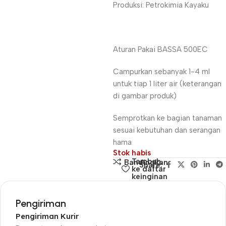
Produksi: Petrokimia Kayaku
Aturan Pakai BASSA 500EC
Campurkan sebanyak 1-4 ml
untuk tiap 1 liter air (keterangan
di gambar produk)
Semprotkan ke bagian tanaman
sesuai kebutuhan dan serangan
hama
Stok habis
Tambah
Bandingkan
Share:
ke daftar
keinginan
Pengiriman
Pengiriman Kurir