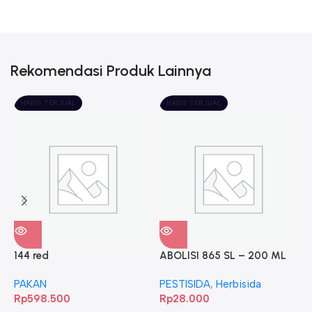
Rekomendasi Produk Lainnya
HABIS TERJUAL
HABIS TERJUAL
144 red
ABOLISI 865 SL – 200 ML
A
PAKAN
PESTISIDA
,
Herbisida
P
Rp
598.500
Rp
28.000
R