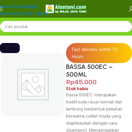
Lewati ke navigasi
Lewati ke konten utama
Beranda
PESTISIDA
Insektisida
HABIS TE
Fast delivery within 72
RJUAL
Hours
BASSA 500EC –
500ML
Rp
45.000
Stok habis
Bassa 500EC merupakan
Insektisida racun kontak dan
lambung berbentuk pekatan
berwarna coklat muda yang
diaplikasikan dengan cara
disemprot. Mengendalikan