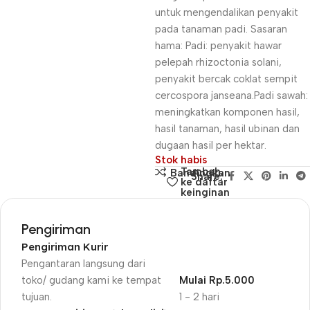
untuk mengendalikan penyakit
pada tanaman padi. Sasaran
hama: Padi: penyakit hawar
pelepah rhizoctonia solani,
penyakit bercak coklat sempit
cercospora janseana.Padi sawah:
meningkatkan komponen hasil,
hasil tanaman, hasil ubinan dan
dugaan hasil per hektar.
Stok habis
Tambah
Bandingkan
Share:
ke daftar
keinginan
Pengiriman
Pengiriman Kurir
Pengantaran langsung dari
toko/ gudang kami ke tempat
Mulai Rp.5.000
tujuan.
1 - 2 hari