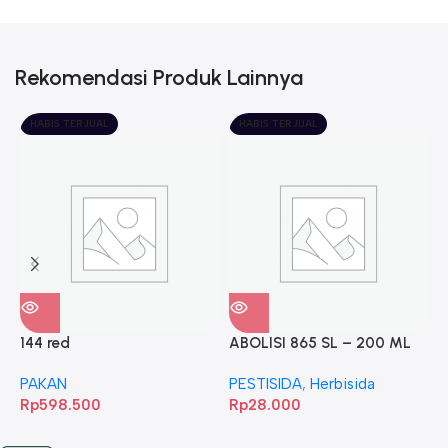
Rekomendasi Produk Lainnya
HABIS TERJUAL
HABIS TERJUAL
144 red
ABOLISI 865 SL – 200 ML
A
PAKAN
PESTISIDA
,
Herbisida
P
Rp
598.500
Rp
28.000
R