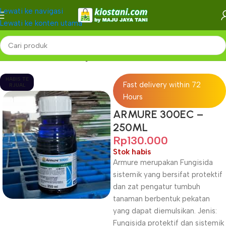
Lewati ke navigasi
Lewati ke konten utama
Beranda
PESTISIDA
Fungisida
HABIS TE
Fast delivery within 72
RJUAL
Hours
ARMURE 300EC –
250ML
Rp
130.000
Stok habis
Armure merupakan Fungisida
sistemik yang bersifat protektif
dan zat pengatur tumbuh
tanaman berbentuk pekatan
yang dapat diemulsikan. Jenis:
Fungisida protektif dan sistemik